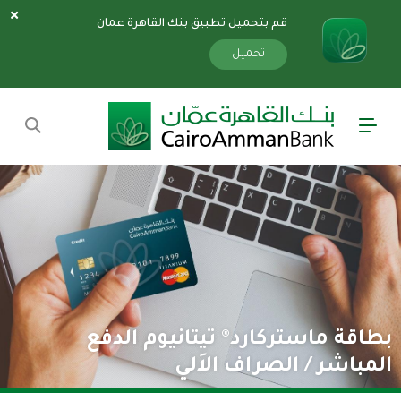
قم بتحميل تطبيق بنك القاهرة عمان
سارة
«»
x
تحميل
بطاقة ماستركارد® تيتانيوم الدفع
المباشر / الصراف الاَلي