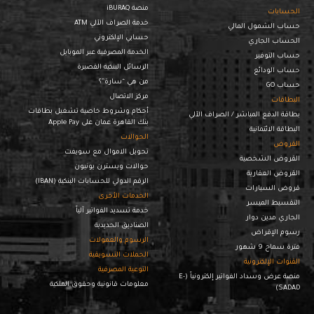
منصة iBURAQ
الحسابات
خدمة الصراف الآلي ATM
حساب الشمول المالي
حسابي الإلكتروني
الحساب الجاري
الخدمة المصرفية عبر الموبايل
حساب التوفير
الرسائل البنكية القصيرة
حساب الودائع
من هي “سارة”؟
حساب GO
مركز الاتصال
البطاقات
أحكام وشروط خاصية تشغيل بطاقات
بطاقة الدفع المباشر / الصراف الآلي
بنك القاهرة عمان على Apple Pay
البطاقة الائتمانية
الحوالات
القروض
تحويل الاموال مع سويفت
القروض الشخصية
حوالات ويسترن يونيون
القروض العقارية
الرقم الدولي للحسابات البنكية (IBAN)
قروض السيارات
الخدمات الأخرى
التقسيط الميسر
خدمة تسديد الفواتير آلياً
الجاري مدين دوار
الصناديق الحديدية
رسوم الإقراض
الرسوم والعمولات
فترة سماح 9 شهور
الحملات التسويقية
القنوات الإلكترونية
التوعية المصرفية
منصة عرض وسداد الفواتير إلكترونياً (E-
معلومات قانونية وحقوق الملكية
SADAD)