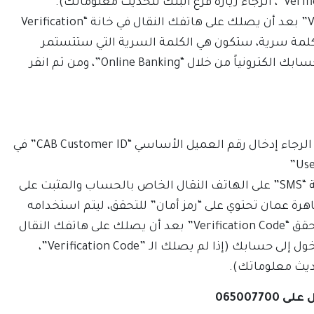
أدخل الـ ”Verification Code” بعد أن يصلك على هاتفك النقال في خانة “Verification
يار كلمة سرية، ستكون هي الكلمة السرية التي ستتستمر
باستخدامها للدخول إلى حسابك الكترونياً من خلال “Online Banking”، ومن ثم انقر
للمستخدمين المسلجين، الرجاء إدخال رقم العميل الأساسي “CAB Customer ID” في
(سيتم إرسال رسالة نصية “SMS” على الهاتف النقال الخاص بالحساب والمثبت على
اهرة عمان تحتوي على “رمز أمان” للتحقق، ليتم استخدامه
لمرة واحدة.) أدخل رقم التحقق “Verification Code” بعد أن يصلك على هاتفك النقال
في خانة “رقم التحقق” للدخول إلى حسابك (إذا لم يصلك الـ ”Verification Code”،
حديث معلوماتك).
0650077