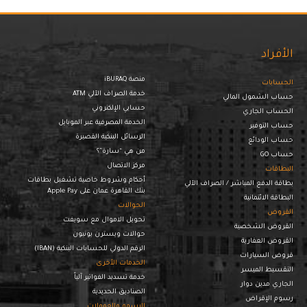
الأفراد
منصة iBURAQ
الحسابات
خدمة الصراف الآلي ATM
حساب الشمول المالي
حسابي الإلكتروني
الحساب الجاري
الخدمة المصرفية عبر الموبايل
حساب التوفير
الرسائل البنكية القصيرة
حساب الودائع
من هي “سارة”؟
حساب GO
مركز الاتصال
البطاقات
أحكام وشروط خاصية تشغيل بطاقات
بطاقة الدفع المباشر / الصراف الآلي
بنك القاهرة عمان على Apple Pay
البطاقة الائتمانية
الحوالات
القروض
تحويل الاموال مع سويفت
القروض الشخصية
حوالات ويسترن يونيون
القروض العقارية
الرقم الدولي للحسابات البنكية (IBAN)
قروض السيارات
الخدمات الأخرى
التقسيط الميسر
خدمة تسديد الفواتير آلياً
الجاري مدين دوار
الصناديق الحديدية
رسوم الإقراض
الرسوم والعمولات