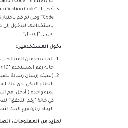
لم يصلك الـ ”Verification Code”، الرجاء زيارة فرع البنك لتحديث معلوماتك).
Code” ومن ثم قم باخت
على زر “إرسال”
دخول المستخدمين:
خانة رقم المستخدم “User ID”
النظام البنكي لدى بنك الق
الرجاء زيارة فرع البنك لت
لمزيد من المعلومات، اتصل على 00